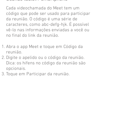
Cada videochamada do Meet tem um
código que pode ser usado para participar
da reunião. O código é uma série de
caracteres, como abc-defg-hjk. É possível
vê-lo nas informações enviadas a você ou
no final do link da reunião.
Abra o app Meet e toque em Código da
reunião.
Digite o apelido ou o código da reunião.
Dica: os hifens no código da reunião são
opcionais.
Toque em Participar da reunião.
mais informações:
https://support.google.com/meet
Google Classroom
Aceitar o convite no seu e-mail
Abra o programa do e-mail que você usa