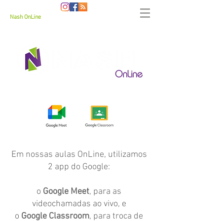
Nash OnLine
27
99516-8885
adm@nashonline.net
Em nossas aulas OnLine, utilizamos
2 app do Google:
o
Google Meet
, para as
videochamadas ao vivo, e
o
Google Classroom
, para troca de